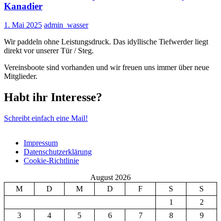
Kanadier
1. Mai 2025
admin_wasser
Wir paddeln ohne Leistungsdruck. Das idyllische Tiefwerder liegt
direkt vor unserer Tür / Steg.
Vereinsboote sind vorhanden und wir freuen uns immer über neue
Mitglieder.
Habt ihr Interesse?
Schreibt einfach eine Mail!
Impressum
Datenschutz­erklärung
Cookie-Richtlinie
August 2026
M
D
M
D
F
S
S
1
2
3
4
5
6
7
8
9