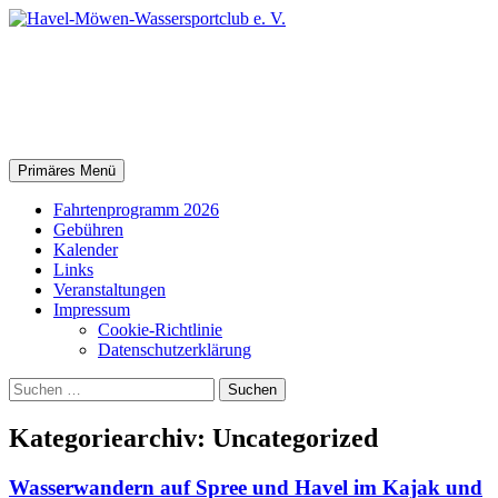
Zum
Inhalt
springen
Havel-Möwen-Wassersportclub
e. V.
Suchen
Primäres Menü
Fahrtenprogramm 2026
Gebühren
Kalender
Links
Veranstaltungen
Impressum
Cookie-Richtlinie
Datenschutz­erklärung
Suchen
nach:
Kategoriearchiv: Uncategorized
Wasserwandern auf Spree und Havel im Kajak und