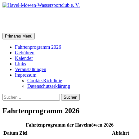
Zum
Inhalt
springen
Havel-Möwen-Wassersportclub e
Suchen
Primäres Menü
Fahrtenprogramm 2026
Gebühren
Kalender
Links
Veranstaltungen
Impressum
Cookie-Richtlinie
Datenschutz­erklärung
Suchen
nach:
Fahrtenprogramm 2026
Fahrtenprogramm der Havelmöwen 2026
Datum
Ziel
Abfahrt