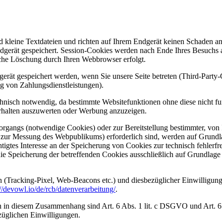
d kleine Textdateien und richten auf Ihrem Endgerät keinen Schaden a
dgerät gespeichert. Session-Cookies werden nach Ende Ihres Besuchs 
ische Löschung durch Ihren Webbrowser erfolgt.
rät gespeichert werden, wenn Sie unsere Seite betreten (Third-Party
g von Zahlungsdienstleistungen).
hnisch notwendig, da bestimmte Websitefunktionen ohne diese nicht f
rhalten auszuwerten oder Werbung anzuzeigen.
gangs (notwendige Cookies) oder zur Bereitstellung bestimmter, von I
zur Messung des Webpublikums) erforderlich sind, werden auf Grundlag
igtes Interesse an der Speicherung von Cookies zur technisch fehlerfrei
ie Speicherung der betreffenden Cookies ausschließlich auf Grundlage 
 (Tracking-Pixel, Web-Beacons etc.) und diesbezüglicher Einwilligung
://devowl.io/de/rcb/datenverarbeitung/
.
in diesem Zusammenhang sind Art. 6 Abs. 1 lit. c DSGVO und Art. 6 Ab
züglichen Einwilligungen.