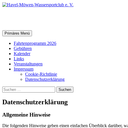
Zum
Inhalt
springen
Havel-Möwen-Wassersportclub e
Suchen
Primäres Menü
Fahrtenprogramm 2026
Gebühren
Kalender
Links
Veranstaltungen
Impressum
Cookie-Richtlinie
Datenschutz­erklärung
Suchen
nach:
Datenschutz­erklärung
Allgemeine Hinweise
Die folgenden Hinweise geben einen einfachen Überblick darüber, wa