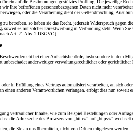
 für ein auf die Bestimmungen gestütztes Profiling. Die jeweilige Rec
 wir Ihre befroffenen personenbezogenen Daten nicht mehr verarbeite
n überwiegen, oder die Verarbeitung dient der Geltendmachung, Ausübu
zu betreiben, so haben sie das Recht, jederzeit Widerspruch gegen di
ing, soweit es mit solcher Direktwerbung in Verbindung steht. Wenn S
 nach Art. 21 Abs. 2 DSGVO).
e
schwerderecht bei einer Aufsichtsbehörde, insbesondere in dem Mitgli
 unbeschadet anderweitiger verwaltungsrechtlicher oder gerichtlicher 
oder in Erfüllung eines Vertrags automatisiert verarbeiten, an sich od
n einen anderen Verantwortlichen verlangen, erfolgt dies nur, soweit e
ung vertraulicher Inhalte, wie zum Beispiel Bestellungen oder Anfrage
dass die Adresszeile des Browsers von „http://“ auf „https://“ wechsel
en, die Sie an uns übermitteln, nicht von Dritten mitgelesen werden.