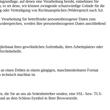
htsgrundlage, auf denen eine Verarbeitung beruht, entnehmen Sie
n, es sei denn, wir können zwingende schutzwürdige Gründe für die
ng oder Verteidigung von Rechtsansprüchen (Widerspruch nach Art.
e Verarbeitung Sie betreffender personenbezogener Daten zum
ie widersprechen, werden Ihre personenbezogenen Daten anschließend
edstaat ihres gewöhnlichen Aufenthalts, ihres Arbeitsplatzes oder
Rechtsbehelfe.
er an einen Dritten in einem gängigen, maschinenlesbaren Format
s technisch machbar ist.
n, die Sie an uns als Seitenbetreiber senden, eine SSL- bzw. TLS-
t und an dem Schloss-Symbol in Ihrer Browserzeile.